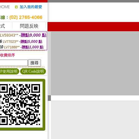
方式
問題反映
-贈點
9,000
點
LV59343**
6
-贈點
5,000
點
LV77023**
10
-贈點
1,000
點
LV71888**
收費排序
PP使用說明
QR Code說明