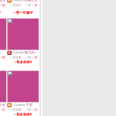
賣球
時晚公主
V304335
一
20
一對多
5
一對一
20
中
一對一忙線中
芳
梅川內一
V144336
一
40
一對多
8
一對一
30
一對多表演中
小女
予棠
V256604
一
35
一對多
8
一對一
35
一對多表演中