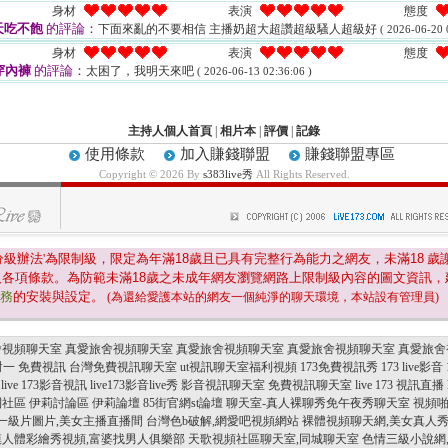
身材
表演
態度
天吃不飽
的評論：
下面來亂的不要相信 主播奶超大超讚超級騷人超級好
( 2026-06-20 
身材
表演
態度
穿內褲
的評論：
太困了，我明天來吧
( 2026-06-13 02:36:06 )
主持人個人首頁
|
相片本
|
評價
|
記錄
使用條款
加入賺錢聯盟
賺錢聯盟專區
Copyright © 2026 By
s383live秀
All Rights Reserved.
分級辦法'為限制級，限定為年滿
18
歲且已具有完整行為能力之網友，未滿
18
歲
及各項條款。為防範未滿
18
歲之未成年網友瀏覽網路上限制級內容的圖文資訊，
服務
的安裝與設定。
(為還給愛護本站的網友一個純淨的聊天環境，本站設有管理員)
舍視頻聊天室
真愛旅舍視頻聊天室
真愛旅舍視頻聊天室
真愛旅舍視頻聊天室
真愛旅舍
一對一 免費視訊
台灣免費視訊聊天室
ut視訊聊天室福利視頻
173免費視訊秀
173 live影音
live 173影音視訊
live173影音live秀
影音視訊聊天室 免費視訊聊天室
live 173 視訊直播
利社區
伊莉討論區
伊莉論壇
85街官網st論壇
聊天室-真人裸聊秀免午夜秀聊天室
視頻
一級片圖片,美女主播直播間
台灣色b破解,網愛吧視頻網站
裸體視頻聊天網,美女真人
模人體彩繪秀視頻,富婆找男人俱樂部
天歌視頻社區聊天室,同城聊天室
色情三級小說網,