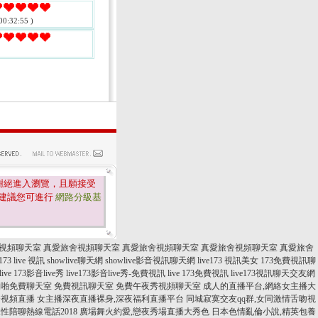
00:32:55 )
謝絕進入瀏覽，且願接受
建議您可進行
網路分級基
視頻聊天室
真愛旅舍視頻聊天室
真愛旅舍視頻聊天室
真愛旅舍視頻聊天室
真愛旅舍
173 live 視訊
showlive聊天網
showlive影音視訊聊天網
live173 視訊美女
173免費視訊聊
live 173影音live秀
live173影音live秀-免費視訊
live 173免費視訊
live173視訊聊天交友網
啪啪免費聊天室
免費視訊聊天室
免費午夜秀視頻聊天室
成人的直播平台,網絡女主播大
秀視頻直播
女主播深夜直播裸身,深夜福利直播平台
同城寂寞交友qq群,女同激情舌吻視
性陪聊熱線電話2018
廣場舞火約愛,戀夜秀場直播大秀色
日本色情亂倫小說,精英包養