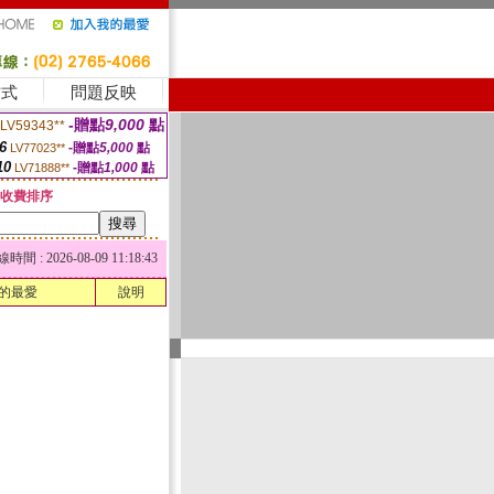
方式
問題反映
-贈點
9,000
點
LV59343**
6
-贈點
5,000
點
LV77023**
10
-贈點
1,000
點
LV71888**
收費排序
 : 2026-08-09 11:18:43
的最愛
說明