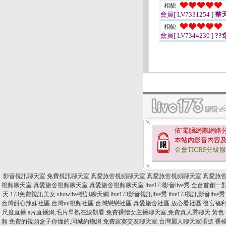
相貌
會員[ LV7331254 ]
整
相貌
會員[ LV7344230 ]
??
依'電腦網際網路
本站內影音內容
金會TICRF分級
影音視訊聊天室
免費視訊聊天室
真愛旅舍視頻聊天室
真愛旅舍視頻聊天室
真愛旅
視頻聊天室
真愛旅舍視頻聊天室
真愛旅舍視頻聊天室
live173影音live秀 全台首創
天
173免費視訊美女
showlive視訊聊天網
live173影音視訊live秀
live173視訊影音live秀
台灣甜心辣妹社區
台灣uu視頻社區
台灣戀戀社區
真愛旅舍社區
放心看社區
後宮福
尺度直播
a片直播網,毛片早熟在線觀看
免費裸體女主播聊天室,免費真人秀聊天
黃色
頻
免費的視頻盒子你懂的,同城約炮網
免費寂寞交友聊天室,台灣麗人聊天室賬號
裸