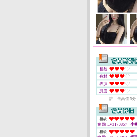
相貌
身材
表演
態度
註﹕最高值 5分
相貌
會員[ LV3170357 ]
小
相貌