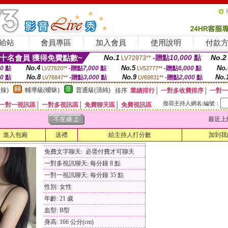
給站
會員專區
加入會員
使用說明
付款
十名會員 獲得免費點數~
No.1
-贈點
10,000
點
No.2
LV72973**
No.4
No.5
No.
00
點
-贈點
7,000
點
-贈點
6,000
點
LV27620**
LV52777**
No.8
No.9
No.
00
點
-贈點
3,000
點
-贈點
2,000
點
LV76847**
LV69831**
辣)
輔導級(曖昧)
普通級(清純)
排序
業績排行
│
一對多收費排序
│
一對一
搜尋主持人網名/編號：
一對一視訊區
│
一對多視訊區
│
免費聊天區
│
免費視訊區
最近上線時間
進入包廂
送禮
給主持人打分數
加到我
免費文字聊天: 必需付費才可聊天
一對多視訊聊天: 每分鐘 8 點
一對一視訊聊天: 每分鐘 35 點
性別: 女性
年齡: 21 歲
血型: B型
身高: 166 公分(cm)