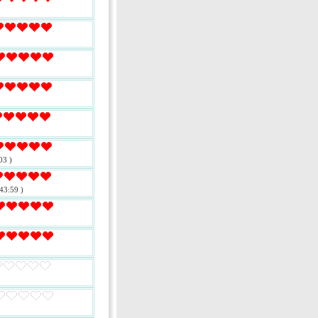
03 )
43:59 )