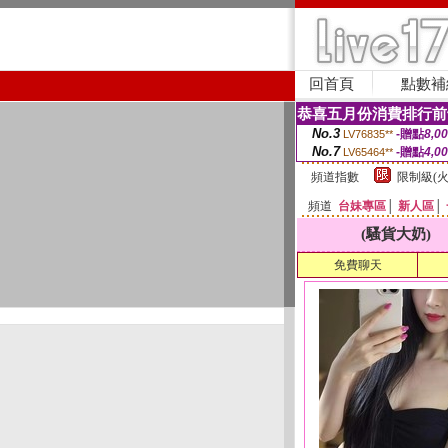
回首頁
點數補
恭喜五月份消費排行前
No.3
-贈點
8,0
LV76835**
No.7
-贈點
4,0
LV65464**
頻道指數
限制級(火
頻道
台妹專區
│
新人區
│
(騷貨大奶)
免費聊天