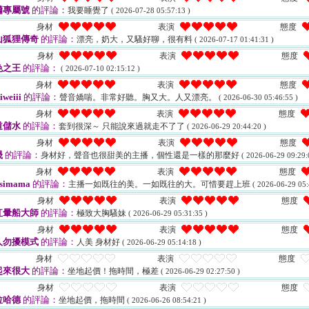
瀟專屬號
的評論：
我要睡覺了
( 2026-07-28 05:57:13 )
身材
表演
態度
山狐狸傳奇
的評論：
漂亮，奶大，又騷好聊，很有料
( 2026-07-17 01:41:31 )
身材
表演
態度
色之王
的評論：
( 2026-07-10 02:15:12 )
身材
表演
態度
weiii
的評論：
聲音嬌喘。非常好聽。胸又大。人又漂亮。
( 2026-06-30 05:46:55 )
身材
表演
態度
道儲水
的評論：
套到很深～ 只能說來過就走不了了
( 2026-06-29 20:44:20 )
身材
表演
態度
晟
的評論：
身材好，聲音也很甜美的主播，個性還是一樣的那麼好
( 2026-06-29 09:29:
身材
表演
態度
simama
的評論：
主播一如既往的美。一如既往的大。可惜要趕上班
( 2026-06-29 05:
身材
表演
態度
紅暈船大師
的評論：
極致大胸騷妹
( 2026-06-29 05:31:35 )
身材
表演
態度
人勿擾模式
的評論：
人美 身材好
( 2026-06-29 05:14:18 )
身材
表演
態度
起來很大
的評論：
坐地起價！拖時間，極差
( 2026-06-29 02:27:50 )
身材
表演
態度
拉哈德
的評論：
坐地起價，拖時間
( 2026-06-26 08:54:21 )