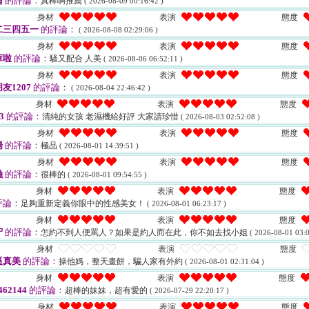
雨
的評論：
真棒啊推薦
( 2026-08-09 00:16:42 )
身材
表演
態度
二三四五一
的評論：
( 2026-08-08 02:29:06 )
身材
表演
態度
庫啦
的評論：
騷又配合 人美
( 2026-08-06 06:52:11 )
身材
表演
態度
友1207
的評論：
( 2026-08-04 22:46:42 )
身材
表演
態度
3
的評論：
清純的女孩 老濕機給好評 大家請珍惜
( 2026-08-03 02:52:08 )
身材
表演
態度
揚
的評論：
極品
( 2026-08-01 14:39:51 )
身材
表演
態度
融
的評論：
很棒的
( 2026-08-01 09:54:55 )
身材
表演
態度
評論：
足夠重新定義你眼中的性感美女！
( 2026-08-01 06:23:17 )
身材
表演
態度
守
的評論：
怎約不到人便罵人？如果是約人而在此，你不如去找小姐
( 2026-08-01 03:0
身材
表演
態度
逼真美
的評論：
操他媽，整天畫餅，騙人家有外約
( 2026-08-01 02:31:04 )
身材
表演
態度
62144
的評論：
超棒的妹妹，超有愛的
( 2026-07-29 22:20:17 )
身材
表演
態度