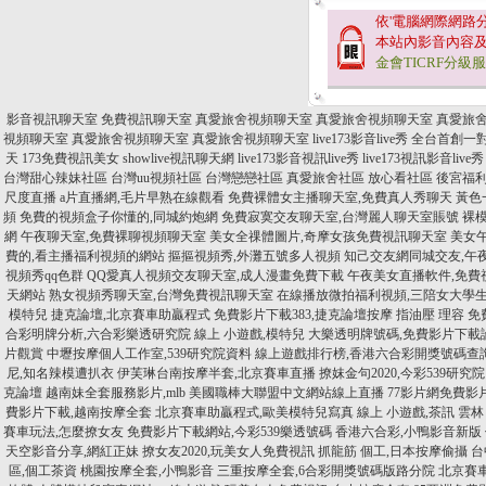
依'電腦網際網路
本站內影音內容
金會TICRF分級
影音視訊聊天室
免費視訊聊天室
真愛旅舍視頻聊天室
真愛旅舍視頻聊天室
真愛旅
視頻聊天室
真愛旅舍視頻聊天室
真愛旅舍視頻聊天室
live173影音live秀 全台首創
天
173免費視訊美女
showlive視訊聊天網
live173影音視訊live秀
live173視訊影音live秀
台灣甜心辣妹社區
台灣uu視頻社區
台灣戀戀社區
真愛旅舍社區
放心看社區
後宮福
尺度直播
a片直播網,毛片早熟在線觀看
免費裸體女主播聊天室,免費真人秀聊天
黃色
頻
免費的視頻盒子你懂的,同城約炮網
免費寂寞交友聊天室,台灣麗人聊天室賬號
裸
網
午夜聊天室,免費裸聊視頻聊天室
美女全祼體圖片,奇摩女孩免費視訊聊天室
美女
費的,看主播福利視頻的網站
摳摳視頻秀,外灘五號多人視頻
知己交友網同城交友,午
視頻秀qq色群
QQ愛真人視頻交友聊天室,成人漫畫免費下載
午夜美女直播軟件,免費
天網站
熟女視頻秀聊天室,台灣免費視訊聊天室
在線播放微拍福利視頻,三陪女大學
模特兒
捷克論壇,北京賽車助贏程式
免費影片下載383,捷克論壇按摩 指油壓 理容
免
合彩明牌分析,六合彩樂透研究院
線上 小遊戲,模特兒
大樂透明牌號碼,免費影片下載
片觀賞
中壢按摩個人工作室,539研究院資料
線上遊戲排行榜,香港六合彩開獎號碼查
尼,知名辣模遭扒衣
伊芙琳台南按摩半套,北京賽車直播
撩妺金句2020,今彩539研究院
克論壇
越南妹全套服務影片,mlb 美國職棒大聯盟中文網站線上直播
77影片網免費影
費影片下載,越南按摩全套
北京賽車助贏程式,歐美模特兒寫真
線上 小遊戲,茶訊 雲林
賽車玩法,怎麼撩女友
免費影片下載網站,今彩539樂透號碼
香港六合彩,小鴨影音新版
天空影音分享,網紅正妹
撩女友2020,玩美女人免費視訊
抓龍筋 個工,日本按摩偷攝
台
區,個工茶資
桃園按摩全套,小鴨影音
三重按摩全套,6合彩開獎號碼版路分院
北京賽