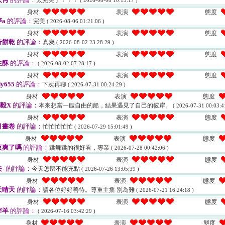
太完美了！！！
( 2026-08-08 10:15:17 )
身材
表演
態度
a
的評論：
完美
( 2026-08-06 01:21:06 )
身材
表演
態度
奇餅乾
的評論：
真爽
( 2026-08-02 23:28:29 )
身材
表演
態度
生酥
的評論：
( 2026-08-02 07:28:17 )
身材
表演
態度
y655
的評論：
下次再聊
( 2026-07-31 00:24:29 )
身材
表演
態度
毅X
的評論：
本來想當一艘自由的船，結果遇見了自己的彼岸。
( 2026-07-31 00:03:4
身材
表演
態度
月畫卷
的評論：
忙忙忙忙忙
( 2026-07-29 15:01:49 )
身材
表演
態度
夜爽了嗎
的評論：
跳舞跳的很好看，專業
( 2026-07-28 00:42:06 )
身材
表演
態度
-
的評論：
今天怎麼不能充點
( 2026-07-26 13:05:39 )
身材
表演
態度
天晴天
的評論：
請各位好好善待。尊重主播 別為難
( 2026-07-21 16:24:18 )
身材
表演
態度
宰羊
的評論：
( 2026-07-16 03:42:29 )
身材
表演
態度