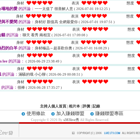
身材
表演
態度
心塌地的愛
的評論：
一一太值了 很善解人意
( 2026-07-01 19:12:25 )
身材
表演
態度
愛與不愛間
的評論：
身材好 顏值高 全網最愛你
( 2026-07-01 19:07:51 )
身材
表演
態度
山貓
的評論：
聊天 看秀 兩相宜
( 2026-07-01 17:09:08 )
身材
表演
態度
熱烈的白羊
的評論：
身材極品～超喜歡你奧
( 2026-07-01 16:08:29 )
身材
表演
態度
 lee
的評論：
( 2026-06-29 23:38:49 )
身材
表演
態度
糕
的評論：
滿騷的哦 小心聊
( 2026-06-29 00:08:51 )
身材
表演
態度
g
的評論：
很棒
( 2026-06-28 17:35:27 )
主持人個人首頁
|
相片本
|
評價
|
記錄
使用條款
加入賺錢聯盟
賺錢聯盟專區
Copyright © 2026 By
s383live秀
All Rights Reserved.