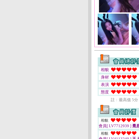
相貌
身材
表演
態度
註﹕最高值 5分
相貌
會員[ LV7712939 ]
熹
相貌
會員[ LV4113249 ]
玉