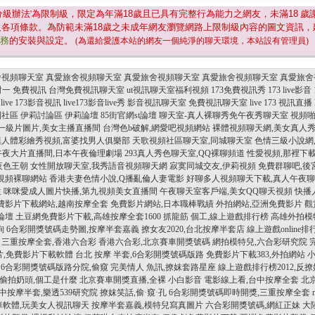
分級辦法'為限制級，限定為年滿
18
歲且已具有完整行為能力之網友，未滿
18
歲
及各項條款。為防範未滿
18
歲之未成年網友瀏覽網路上限制級內容的圖文資訊，
服務
的安裝與設定。
(為還給愛護本站的網友一個純淨的聊天環境，本站設有管理員)
舍視頻聊天室
真愛旅舍視頻聊天室
真愛旅舍視頻聊天室
真愛旅舍視頻聊天室
真愛旅舍
一對一 免費視訊
台灣免費視訊聊天室
ut視訊聊天室福利視頻
173免費視訊秀
173 live影音
live 173影音視訊
live173影音live秀
影音視訊聊天室 免費視訊聊天室
live 173 視訊直播
利社區
伊莉討論區
伊莉論壇
85街官網st論壇
聊天室-真人裸聊秀免午夜秀聊天室
視頻
一級片圖片,美女主播直播間
台灣色b破解,網愛吧視頻網站
裸體視頻聊天網,美女真人
模人體彩繪秀視頻,富婆找男人俱樂部
天歌視頻社區聊天室,同城聊天室
色情三級小說網,
午夜大片直播間,日本午夜倫理劇場
293真人秀色聊天室,QQ裸聊頻道
性愛視頻,那裡下
夜色王朝
女性開放聊天室,我秀語音視頻聊天網
寂寞同城交友,伊莉視頻
免費群聊吧,後
視頻裸聊網站
香港夫妻色情小說,Q播亂倫人妻電影
好聊多人視頻聊天下載,真人午夜
生
咪咪愛成人圖片快播,第九視頻美女直播間
午夜聊天室客戶端,美女QQ聊天視頻
快播
費影片下載網站,越南按摩全套
免費影片網站,日本職棒戰績
外拍網站,亞洲免費影片 
論壇
土豆網免費影片下載,高雄按摩全套1600
抓龍筋 個工,線上遊戲排行榜
高雄外拍模特
詢
6合彩開獎號碼走勢圖,按摩半套嘉義
撩女友2020,台北按摩半套店
線上遊戲online
三重按摩全套,香港六合彩
香港六合彩,北京賽車開獎號碼
網拍模特兒,六合彩研究院
片,免費影片下載軟體
台北 按摩 半套,6合彩開獎號碼版路
免費影片下載383,外拍網站
6合彩開獎號碼版路分院,偷窺
完美情人 魚訊,撩妺套路星座
線上遊戲排行榜2012,反
偷拍奶頭,個工是什麼
北京賽車開獎直播,全裸
小白影音 電影線上看,台中按摩全套
北京
中按摩半套,樂透539研究院
撩妺笑話,偷·窺·孔
6合彩開獎號碼即時開獎,三重按摩全套
車軟體,玩美女人視訊聊天
按摩半套嘉義,模特兒寫真圖片
六合彩開獎號碼,網紅正妹
大