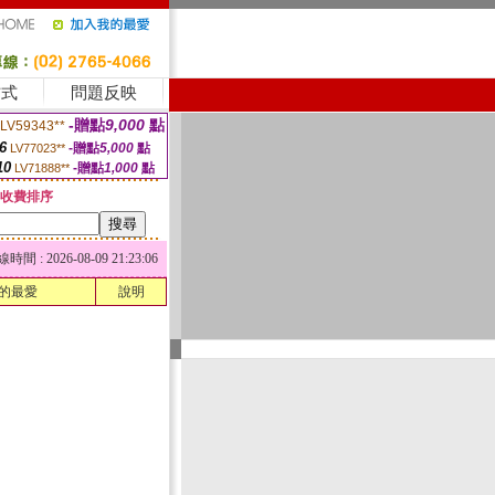
方式
問題反映
-贈點
9,000
點
LV59343**
6
-贈點
5,000
點
LV77023**
10
-贈點
1,000
點
LV71888**
收費排序
 : 2026-08-09 21:23:06
的最愛
說明