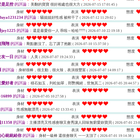
安是足控
的評論：
美翻的寶寶 很好相處也很大方
( 2026-07-15 17:01:45 )
身材
表演
態度
iluya1231234
的評論：
騷姐姐好性感 被榨干了
( 2026-07-12 11:29:02 )
身材
表演
態度
oy1225
的評論：
還是最愛你一人 乖啦～哈哈????
( 2026-07-10 22:19:18 )
身材
表演
態度
龍飛翔
的評論：
剛點數沒了。忘了講了抱歉
( 2026-07-10 15:37:50 )
身材
表演
態度
女友一日
的評論：
人美
( 2026-07-07 19:24:33 )
身材
表演
態度
雁
的評論：
身材很棒，很主動，很火辣，表演很豐富
( 2026-07-07 14:09:17 )
身材
表演
態度
足愛好者
的評論：
積石如玉，列松如翠，郎艷獨絕，世無其二
( 2026-07-05 20:44:57 )
身材
表演
態度
y16899
的評論：
( 2026-07-05 10:27:58 )
身材
表演
態度
的評論：
性感無敵漂亮
( 2026-07-02 13:33:41 )
身材
表演
態度
11358
的評論：
主播漂亮又性感會聊又會秀讓人回味無窮愛妳寶貝
( 2026-07-01 23:0
身材
表演
態度
的心統統給你
的評論：
身材一級棒 還很會聊天 一一太頂了
( 2026-07-01 19:14:38 )