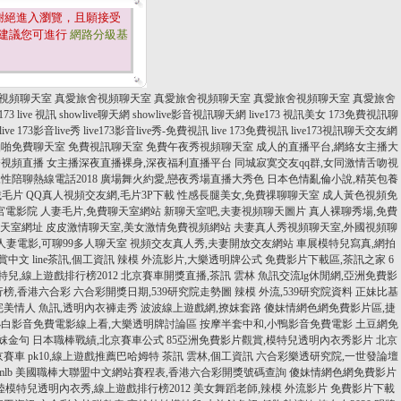
謝絕進入瀏覽，且願接受
建議您可進行
網路分級基
視頻聊天室
真愛旅舍視頻聊天室
真愛旅舍視頻聊天室
真愛旅舍視頻聊天室
真愛旅舍
173 live 視訊
showlive聊天網
showlive影音視訊聊天網
live173 視訊美女
173免費視訊聊
live 173影音live秀
live173影音live秀-免費視訊
live 173免費視訊
live173視訊聊天交友網
啪啪免費聊天室
免費視訊聊天室
免費午夜秀視頻聊天室
成人的直播平台,網絡女主播大
秀視頻直播
女主播深夜直播裸身,深夜福利直播平台
同城寂寞交友qq群,女同激情舌吻視
性陪聊熱線電話2018
廣場舞火約愛,戀夜秀場直播大秀色
日本色情亂倫小說,精英包養
載毛片
QQ真人視頻交友網,毛片3P下載
性感長腿美女,免費祼聊聊天室
成人黃色視頻免
宮電影院
人妻毛片,免費聊天室網站
新聊天室吧,夫妻視頻聊天圖片
真人裸聊秀場,免費
聊天室網址
皮皮激情聊天室,美女激情免費視頻網站
夫妻真人秀視頻聊天室,外國視頻聊
人妻電影,可聊99多人聊天室
視頻交友真人秀,夫妻開放交友網站
車展模特兒寫真,網拍
觀賞中文
line茶訊,個工資訊
辣模 外流影片,大樂透明牌公式
免費影片下載區,茶訊之家
6
兒,線上遊戲排行榜2012
北京賽車開獎直播,茶訊 雲林
魚訊交流lg休閒網,亞洲免費影
排行榜,香港六合彩
六合彩開獎日期,539研究院走勢圖
辣模 外流,539研究院資料
正妹比基
完美情人 魚訊,透明內衣褲走秀
波波線上遊戲網,撩妺套路
傻妹情網色網免費影片區,捷
小白影音免費電影線上看,大樂透明牌討論區
按摩半套中和,小鴨影音免費電影
土豆網免
撩妺金句
日本職棒戰績,北京賽車公式
85亞洲免費影片觀賞,模特兒透明內衣秀影片
北京
賽車 pk10,線上遊戲推薦巴哈姆特
茶訊 雲林,個工資訊
六合彩樂透研究院,一世發論壇
mlb 美國職棒大聯盟中文網站賽程表,香港六合彩開獎號碼查詢
傻妹情網色網免費影片
陸模特兒透明內衣秀,線上遊戲排行榜2012
美女舞蹈老師,辣模 外流影片
免費影片下載