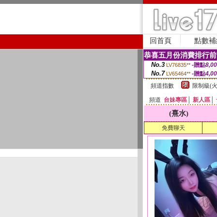
回首頁
點數補
恭喜五月份消費排行前
No.3
-贈點
8,0
LV76835**
No.7
-贈點
4,0
LV65464**
頻道指數
限制級(火
頻道
台妹專區
│
新人區
│
(熹水)
免費聊天