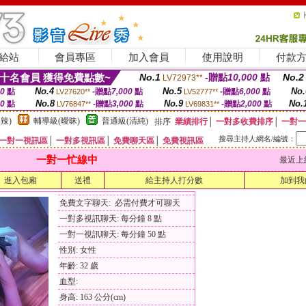
給站
會員專區
加入會員
使用說明
付款
十名會員 獲得免費點數~
No.1
-贈點
10,000
點
No.2
LV72973**
No.4
No.5
No.
00
點
-贈點
7,000
點
-贈點
6,000
點
LV27620**
LV52777**
No.8
No.9
No.
00
點
-贈點
3,000
點
-贈點
2,000
點
LV76847**
LV69831**
辣)
輔導級(曖昧)
普通級(清純)
排序
業績排行
│
一對多收費排序
│
一對一
搜尋主持人網名/編號：
一對一視訊區
│
一對多視訊區
│
免費聊天區
│
免費視訊區
一對一忙線中
最近上線時間
進入包廂
送禮
給主持人打分數
加到我
免費文字聊天: 必需付費才可聊天
一對多視訊聊天: 每分鐘 8 點
一對一視訊聊天: 每分鐘 50 點
性別: 女性
年齡: 32 歲
血型:
身高: 163 公分(cm)